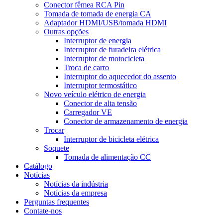
Conector fêmea RCA Pin
Tomada de tomada de energia CA
Adaptador HDMI/USB/tomada HDMI
Outras opções
Interruptor de energia
Interruptor de furadeira elétrica
Interruptor de motocicleta
Troca de carro
Interruptor do aquecedor do assento
Interruptor termostático
Novo veículo elétrico de energia
Conector de alta tensão
Carregador VE
Conector de armazenamento de energia
Trocar
Interruptor de bicicleta elétrica
Soquete
Tomada de alimentação CC
Catálogo
Notícias
Notícias da indústria
Notícias da empresa
Perguntas frequentes
Contate-nos