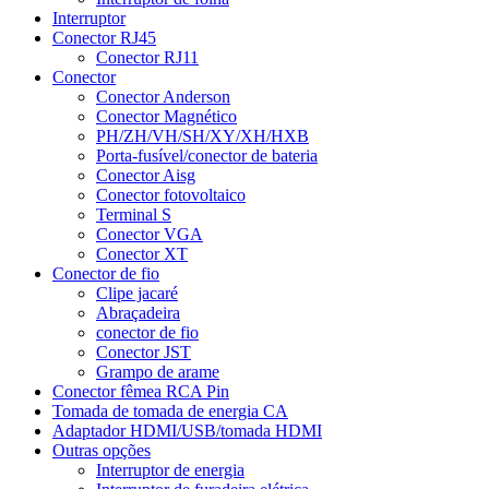
Interruptor
Conector RJ45
Conector RJ11
Conector
Conector Anderson
Conector Magnético
PH/ZH/VH/SH/XY/XH/HXB
Porta-fusível/conector de bateria
Conector Aisg
Conector fotovoltaico
Terminal S
Conector VGA
Conector XT
Conector de fio
Clipe jacaré
Abraçadeira
conector de fio
Conector JST
Grampo de arame
Conector fêmea RCA Pin
Tomada de tomada de energia CA
Adaptador HDMI/USB/tomada HDMI
Outras opções
Interruptor de energia