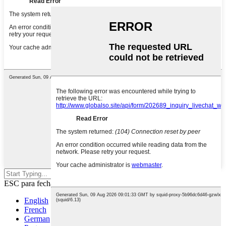
Pressione Enter para pesquisar ou
ESC para fechar
English
French
German