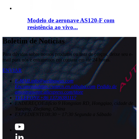
Modelo de aeronave AS120-F com
resistência ao vivo...
Boletim de Notícias
Para dúvidas sobre nossos produtos ou lista de preços, deixe seu e-
mail para nós e entraremos em contato em até 24 horas.
ENVIAR
E-MAIL
info@wellnowus.com
Encomenda
https://wnrcn.en.alibaba.com
Pedido de
amostras
wnre.aliexpress.com/store
TELEFONE
+86 13736381117
ENDEREÇO
Edifício 9 Hongxian RD, Hongqiao, cidade de
Yueqing, Zhejiang, China
EXPEDIENTE
08:30 ~ 17:30 Segunda a Sábado