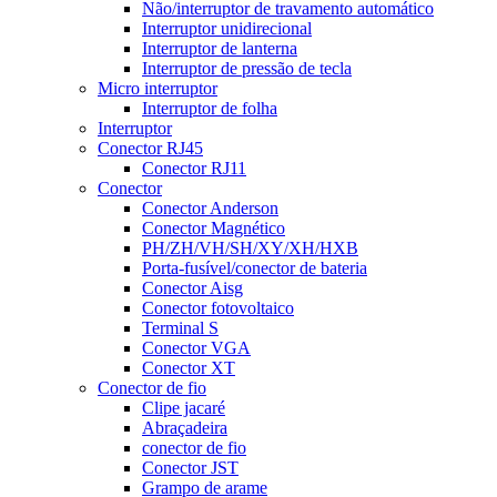
Não/interruptor de travamento automático
Interruptor unidirecional
Interruptor de lanterna
Interruptor de pressão de tecla
Micro interruptor
Interruptor de folha
Interruptor
Conector RJ45
Conector RJ11
Conector
Conector Anderson
Conector Magnético
PH/ZH/VH/SH/XY/XH/HXB
Porta-fusível/conector de bateria
Conector Aisg
Conector fotovoltaico
Terminal S
Conector VGA
Conector XT
Conector de fio
Clipe jacaré
Abraçadeira
conector de fio
Conector JST
Grampo de arame