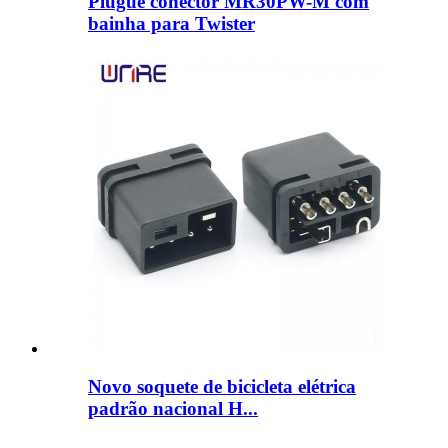
Plugue conector MR30PW-M com
bainha para Twister
Novo soquete de bicicleta elétrica
padrão nacional H...