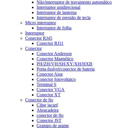
Não/interruptor de travamento automático
Interruptor unidirecional
Interruptor de lanterna
Interruptor de pressão de tecla
Micro interruptor
Interruptor de folha
Interruptor
Conector RJ45
Conector RJ11
Conector
Conector Anderson
Conector Magnético
PH/ZH/VH/SH/XY/XH/HXB
Porta-fusível/conector de bateria
Conector Aisg
Conector fotovoltaico
Terminal S
Conector VGA
Conector XT
Conector de fio
Clipe jacaré
Abraçadeira
conector de fio
Conector JST
Grampo de arame