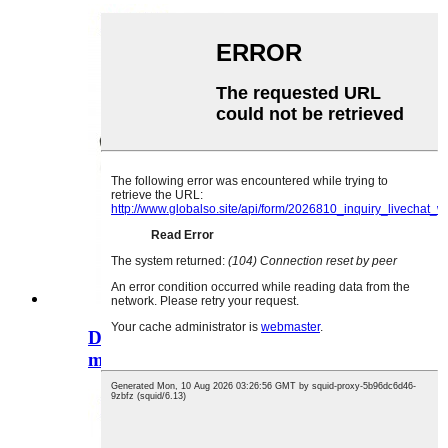
DC-005 de alta qualidade 2,1 × 5,5
mm 2,5 * 5,5 mm DC ...