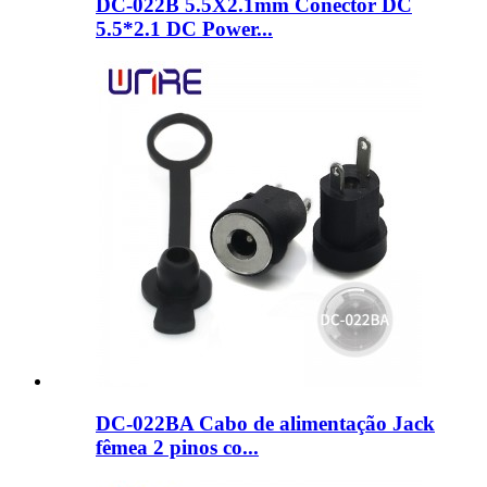
DC-022B 5.5X2.1mm Conector DC
5.5*2.1 DC Power...
DC-022BA Cabo de alimentação Jack
fêmea 2 pinos co...