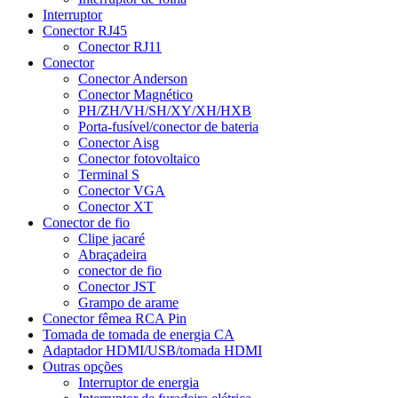
Interruptor
Conector RJ45
Conector RJ11
Conector
Conector Anderson
Conector Magnético
PH/ZH/VH/SH/XY/XH/HXB
Porta-fusível/conector de bateria
Conector Aisg
Conector fotovoltaico
Terminal S
Conector VGA
Conector XT
Conector de fio
Clipe jacaré
Abraçadeira
conector de fio
Conector JST
Grampo de arame
Conector fêmea RCA Pin
Tomada de tomada de energia CA
Adaptador HDMI/USB/tomada HDMI
Outras opções
Interruptor de energia