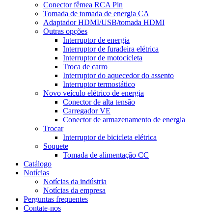
Conector fêmea RCA Pin
Tomada de tomada de energia CA
Adaptador HDMI/USB/tomada HDMI
Outras opções
Interruptor de energia
Interruptor de furadeira elétrica
Interruptor de motocicleta
Troca de carro
Interruptor do aquecedor do assento
Interruptor termostático
Novo veículo elétrico de energia
Conector de alta tensão
Carregador VE
Conector de armazenamento de energia
Trocar
Interruptor de bicicleta elétrica
Soquete
Tomada de alimentação CC
Catálogo
Notícias
Notícias da indústria
Notícias da empresa
Perguntas frequentes
Contate-nos